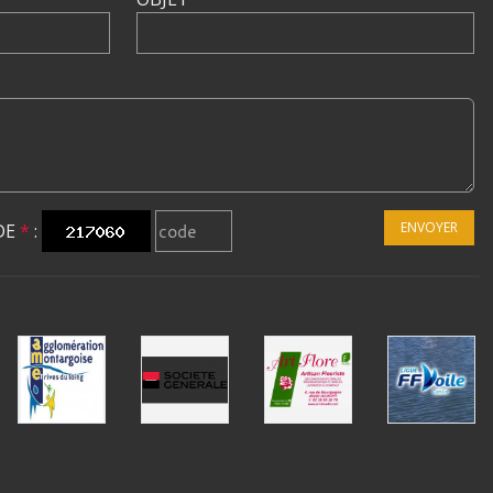
ENVOYER
DE
*
: