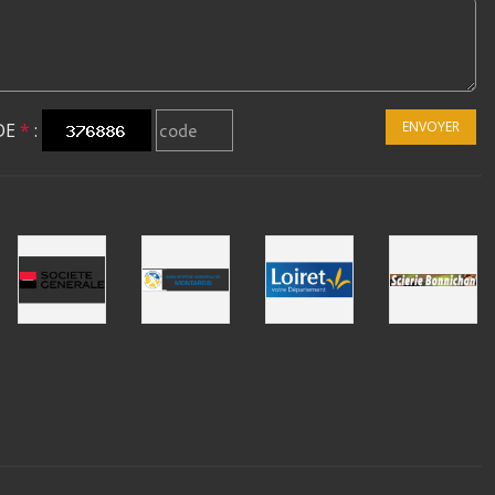
ENVOYER
DE
*
: