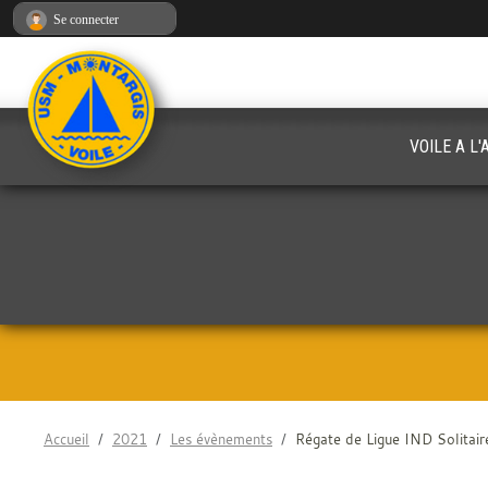
Panneau de gestion des cookies
Se connecter
VOILE A L
Accueil
2021
Les évènements
Régate de Ligue IND Solitai