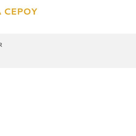
À CEPOY
R