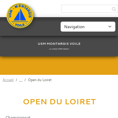
Panneau de gestion des cookies
USM MONTARGIS VOILE
LA VOILE C'EST NOUS !
Accueil
Open du Loiret
OPEN DU LOIRET
Championnat