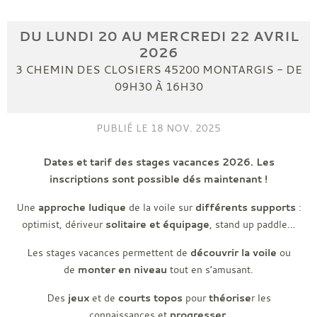
DU
LUNDI
20
AU
MERCREDI
22
AVRIL
2026
3 CHEMIN DES CLOSIERS
45200
MONTARGIS
- DE
09H30 À 16H30
PUBLIÉ LE
18 NOV. 2025
Dates et tarif des stages vacances 2026. Les
inscriptions sont possible dés maintenant !
Une
approche ludique
de la voile sur
différents supports
:
optimist, dériveur
solitaire
et équipage
, stand up paddle…
Les stages vacances permettent de
découvrir la voile
ou
de
monter en niveau
tout en s’amusant.
Des
jeux
et de
courts topos
pour
théorise
r les
connaissances et
progresser.