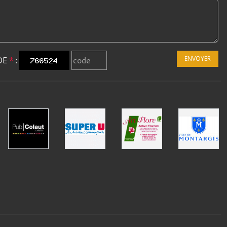
ENVOYER
DE
*
: