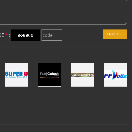
ENVOYER
DE
*
: