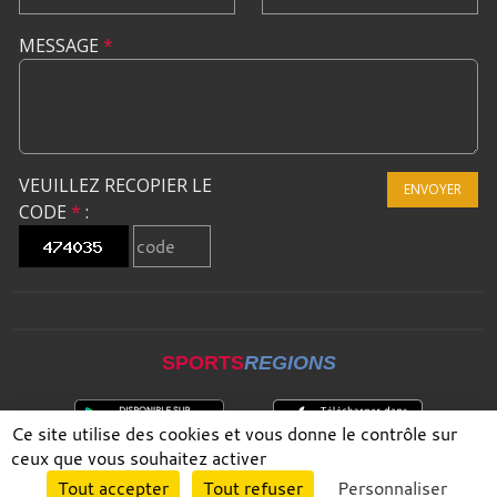
MESSAGE
*
VEUILLEZ RECOPIER LE
ENVOYER
CODE
*
:
SPORTS
REGIONS
Ce site utilise des cookies et vous donne le contrôle sur
ceux que vous souhaitez activer
Envie de participer ?
Tout accepter
Tout refuser
Personnaliser
CONNEXION