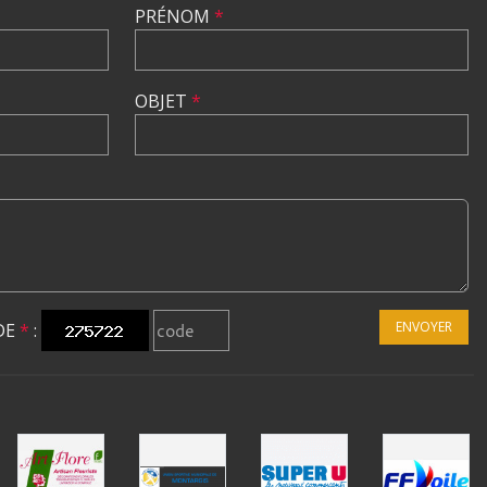
PRÉNOM
*
OBJET
*
ENVOYER
DE
*
: