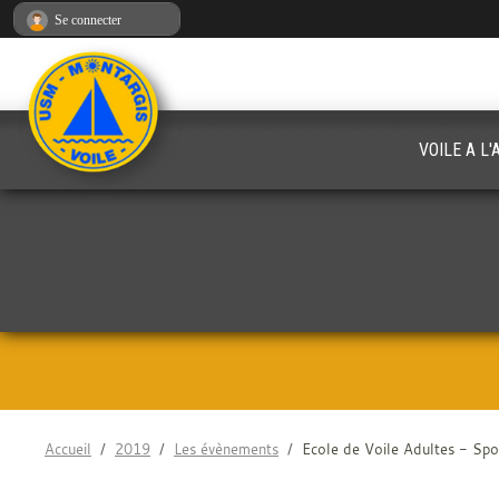
Panneau de gestion des cookies
Se connecter
VOILE A L
Accueil
2019
Les évènements
Ecole de Voile Adultes - Spor