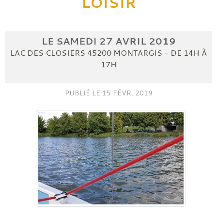
LOISIR
LE
SAMEDI
27
AVRIL
2019
LAC DES CLOSIERS
45200
MONTARGIS
- DE 14H À
17H
PUBLIÉ LE
15 FÉVR. 2019