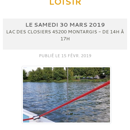
LOISIR
LE
SAMEDI
30
MARS
2019
LAC DES CLOSIERS
45200
MONTARGIS
- DE 14H À
17H
PUBLIÉ LE
15 FÉVR. 2019