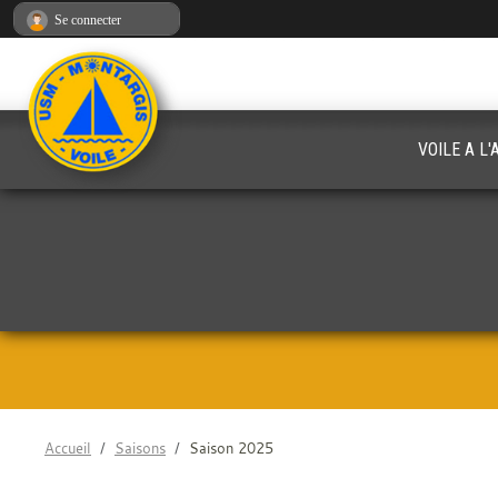
Panneau de gestion des cookies
Se connecter
VOILE A L
Accueil
Saisons
Saison 2025