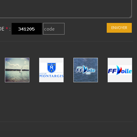
ENVOYER
DE
*
: